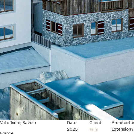
Val d’Isère, Savoie
Date
Client
Architectu
2025
Extension /
Erim
France