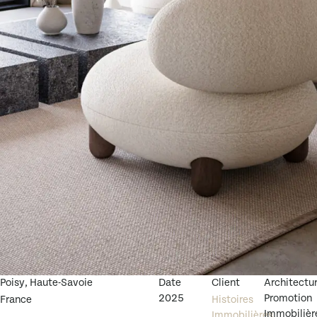
Poisy, Haute-Savoie
Date
Client
Architectu
2025
Promotion
France
Histoires
Immobilièr
Immobilières