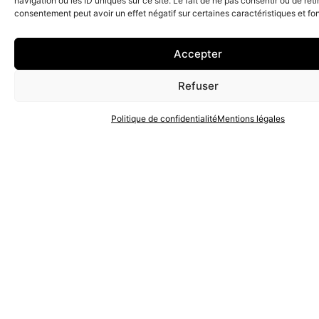
navigation ou les ID uniques sur ce site. Le fait de ne pas consentir ou de reti
consentement peut avoir un effet négatif sur certaines caractéristiques et fo
Voir le projet
Accepter
Refuser
Politique de confidentialité
Mentions légales
Voir le projet