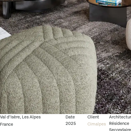
Val d’Isère, Les Alpes
Date
Client
Architectu
2025
Résidence
Cimalpes
France
Secondair