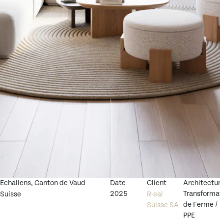
Echallens, Canton de Vaud
Date
Client
Architectu
2025
Transforma
Suisse
R-eal
de Ferme /
Suisse SA
PPE